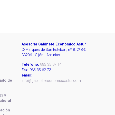
Asesoría Gabinete Económico Astur
C/Marqués de San Esteban, nº 8, 2ºB-C
33206 - Gijón - Asturias
Teléfono:
985 35 97 14
Fax:
985 35 62 73
email:
dado de
info@gabineteeconomicoastur.com
23 y
aboral
tación